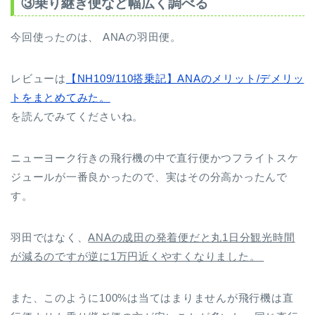
③乗り継ぎ便など幅広く調べる
今回使ったのは、 ANAの羽田便。
レビューは
【NH109/110搭乗記】ANAのメリット/デメリッ
トをまとめてみた。
を読んでみてくださいね。
ニューヨーク行きの飛行機の中で直行便かつフライトスケ
ジュールが一番良かったので、実はその分高かったんで
す。
羽田ではなく、
ANAの成田の発着便だと
丸1日分観光時間
が減るのですが
逆に1万円近くやすくなりました。
また、このように100%は当てはまりませんが飛行機は直