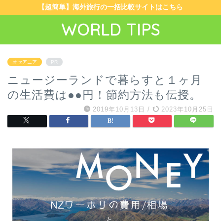
【超簡単】海外旅行の一括比較サイトはこちら
WORLD TIPS
オセアニア
PR
ニュージーランドで暮らすと１ヶ月
の生活費は●●円！節約方法も伝授。
2019年10月13日
/
2023年10月25日