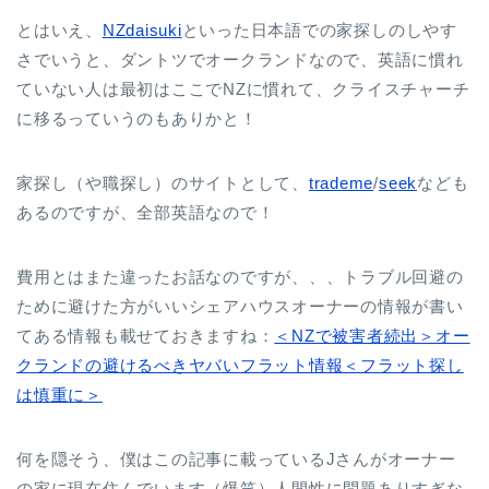
とはいえ、
NZdaisuki
といった日本語での家探しのしやす
さでいうと、ダントツでオークランドなので、英語に慣れ
ていない人は最初はここでNZに慣れて、クライスチャーチ
に移るっていうのもありかと！
家探し（や職探し）のサイトとして、
trademe
/
seek
なども
あるのですが、全部英語なので！
費用とはまた違ったお話なのですが、、、トラブル回避の
ために避けた方がいいシェアハウスオーナーの情報が書い
てある情報も載せておきますね：
＜NZで被害者続出＞オー
クランドの避けるべきヤバいフラット情報＜フラット探し
は慎重に＞
何を隠そう、僕はこの記事に載っているJさんがオーナー
の家に現在住んでいます（爆笑）人間性に問題ありすぎな