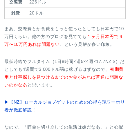
226ドル
交際費
20ドル
雑費
まあ、交際費とか食費をもっと使ったとしても日本円で10
万円くらい。他の方のブログを見てても
１ヶ月日本円で９
万〜10万円あれば問題ない
、という見解が多い印象。
最低時給でフルタイム（1日8時間×週5×4週×17.7NZ $）だ
としても4週間で3,000ドル弱は稼げるはずなので、
初期費
用と仕事探しを見つけるまでのお金があれば普通に問題な
いのかなあ
と思います。
▶︎【NZ】ローカルジョブゲットのための心得を現ワーホリ
者が徹底解説！
なので、「貯金を切り崩しての生活は嫌だなあ。」と心配